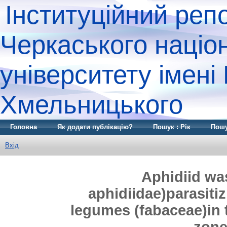
Інституційний реп
Черкаського націо
університету імені
Хмельницького
Головна
Як додати публікацію?
Пошук : Рік
Пошу
Вхід
Aphidiid wa
aphidiidae)parasiti
legumes (fabaceae)in 
zone