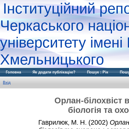
Інституційний реп
Черкаського націо
університету імені
Хмельницького
Головна
Як додати публікацію?
Пошук : Рік
Пошу
Вхід
Орлан-білохвіст в
біологія та ох
Гаврилюк, М. Н.
(2002)
Орлан