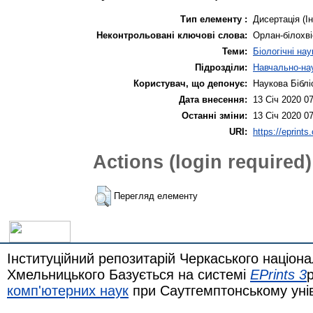
Тип елементу :
Дисертація (І
Неконтрольовані ключові слова:
Орлан-білохві
Теми:
Біологічні нау
Підрозділи:
Навчально-нау
Користувач, що депонує:
Наукова Біблі
Дата внесення:
13 Січ 2020 0
Останні зміни:
13 Січ 2020 0
URI:
https://eprints
Actions (login required)
Перегляд елементу
Інституційний репозитарій Черкаського націона
Хмельницького Базується на системі
EPrints 3
комп'ютерних наук
при Саутгемптонському уні