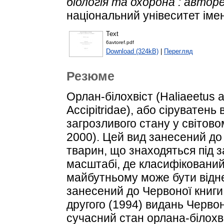
біологія та охорона : авторе
національний унівеситет іме
Text
6avtoref.pdf
Download (324kB)
|
Перегляд
Резюме
Орлан-білохвіст (Haliaeetus alb
Accipitridae), або сіруватень
загрозливого стану у світовом
2000). Цей вид занесений до
тварин, що знаходяться під 
масштабі, де класифікований
майбутньому може бути відне
занесений до Червоної книги
другого (1994) видань Червоно
сучасний стан орлана-білохв