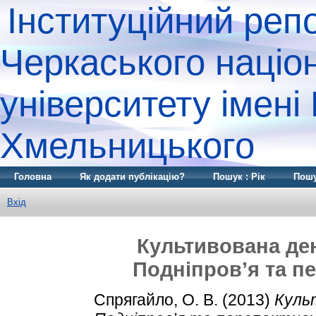
Інституційний реп
Черкаського націо
університету імені
Хмельницького
Головна
Як додати публікацію?
Пошук : Рік
Пошу
Вхід
Культивована де
Подніпров’я та пе
Спрягайло, О. В.
(2013)
Куль