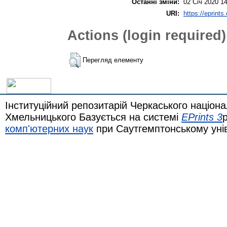
Останні зміни:
02 Січ 2020 1
URI:
https://eprints
Actions (login required)
Перегляд елементу
Інституційний репозитарій Черкаського націона
Хмельницького Базується на системі
EPrints 3
комп'ютерних наук
при Саутгемптонському уні