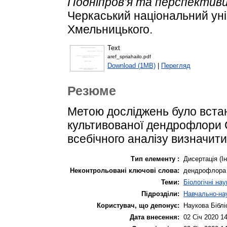
Подніпров’я та перспективи ї
Черкаський національний уні
Хмельницького.
Text
aref_spriahailo.pdf
Download (1MB)
|
Перегляд
Резюме
Метою досліджень було встан
культивованої дендрофлори С
всебічного аналізу визначити 
Тип елементу :
Дисертація (І
Неконтрольовані ключові слова:
дендрофлора 
Теми:
Біологічні нау
Підрозділи:
Навчально-нау
Користувач, що депонує:
Наукова Біблі
Дата внесення:
02 Січ 2020 1