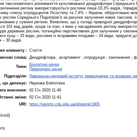
ня таксономічного різноманіття культивованої дендрофлори Середнього 
озеленення регіону використовуються рослини лише 10,3% видів, гібридів 
ому списку інтродуцентів Лісостепу та 7,4% – України, обґрунтовано мо
 рослин Середнього Подніпров’я за рахунок залучення нових таксонів, 
ановами у суміжні регіони. Виявлено, що у складі природної дендрофло
ься 101 вид дерев, кущів та ліан, з яких у насадженнях регіону викорис
дів деревних рослин, потенційно перспективних для залучення у озелен
ючі кущі – 33 види, рослини із яскравими плодами – 24 види, придатні дл
м – 30 видів.
ип елементу :
Стаття
лючові слова:
Дендрофлора ; асортимент ; інтродукція ; озеленення ; ф
Біологічні науки
Теми:
Природничі науки
Підрозділи:
Навчально-науковий інститут природничих та аграрних на
, що депонує:
Наукова Бібліотека
ата внесення:
02 Січ 2020 11:40
Останні зміни:
02 Січ 2020 11:41
URI:
https://eprints.cdu.edu.ua/id/eprint/1905
ired)
нту