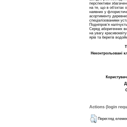
перспективи збагачен
на те, що в об’єктах 
наявних у флористичн
асортименту деревних
спеціалізованими уст
Подніпров’я налічуєт
Серед аборигенних ви
на увагу красивоквіту
ярів та берегів водой
Т
Неконтрольовані к
Користувач
Д
Actions (login requ
Перегляд елеме