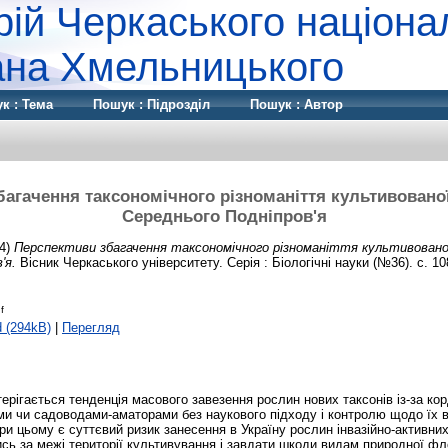
рій Черкаського націона
дана Хмельницького
к : Тема
Пошук : Підрозділ
Пошук : Автор
багачення таксономічного різноманіття культивован
Середнього Подніпров'я
4)
Перспективи збагачення таксономічного різноманіття культивовано
'я.
Вісник Черкаського університету. Серія : Біологічні науки (№36). с. 10
f
 (294kB)
|
Перегляд
ерігається тенденція масового завезення рослин нових таксонів із-за к
ми чи садоводами-аматорами без наукового підходу і контролю щодо їх 
при цьому є суттєвий ризик занесення в Україну рослин інвазійно-активних
ь за межі території культивування і завдати шкоди видам природної фл