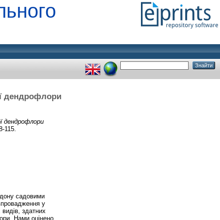
льного
ої дендрофлори
ї дендрофлори
8-115.
ордону садовими
впровадження у
 видів, здатних
ори. Нами оцінено