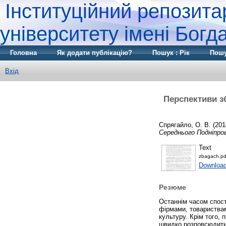
Інституційний репозита
університету імені Бог
Головна
Як додати публікацію?
Пошук : Рік
Пошу
Вхід
Перспективи з
Спрягайло, О. В.
(201
Середнього Подніпров
Text
zbagach.pd
Download
Резюме
Останнім часом спост
фірмами, товариства
культуру. Крім того, 
швидко розповсюдитис