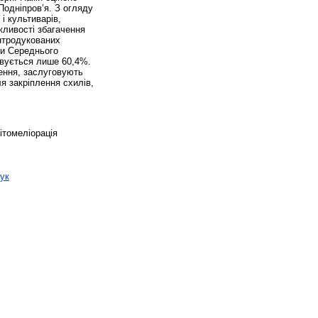
Подніпров’я. З огляду
і культиварів,
жливості збагачення
інтродукованих
ри Середнього
товується лише 60,4%.
ення, заслуговують
я закріплення схилів,
ітомеліорація
ук