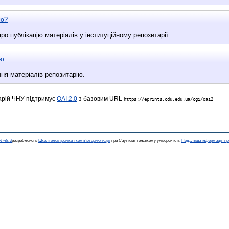
ію?
ро публікацію матеріалів у інституційному репозитарії.
ію
ня матеріалів репозитарію.
арій ЧНУ підтримує
OAI 2.0
з базовим URL
https://eprints.cdu.edu.ua/cgi/oai2
rints 3
розробленої в
Школі електроніки і комп'ютерних наук
при Саутгемптонському університеті.
Подальша інформація і р