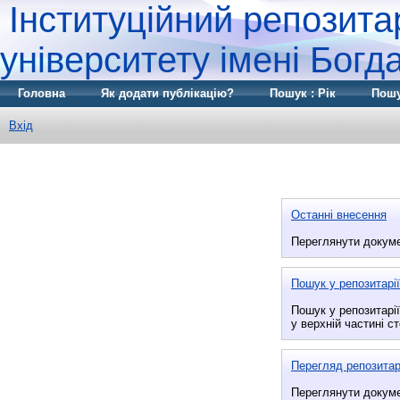
Інституційний репозита
університету імені Бог
Головна
Як додати публікацію?
Пошук : Рік
Пошу
Вхід
Останні внесення
Переглянути докумен
Пошук у репозитарії
Пошук у репозитарі
у верхній частині ст
Перегляд репозита
Переглянути докуме