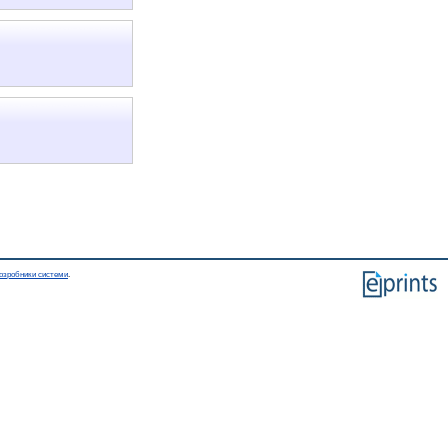
озробники системи
.