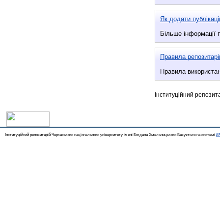
Як додати публікац
Більше інформації п
Правила репозитар
Правила використан
Інституційний репозит
Інституційний репозитарій Черкаського національного університету імені Богдана Хмельницького Базується на системі
EP