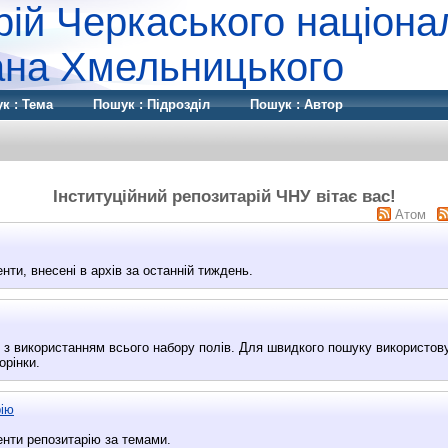
рій Черкаського націона
дана Хмельницького
к : Тема
Пошук : Підрозділ
Пошук : Автор
Інституційний репозитарій ЧНУ вітає вас!
Атом
ти, внесені в архів за останній тиждень.
ї з використанням всього набору полів. Для швидкого пошуку використо
орінки.
рію
нти репозитарію за темами.